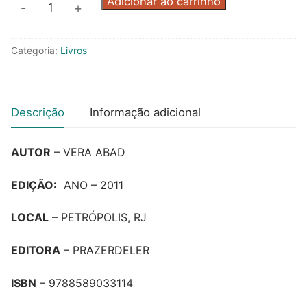
TRÊS
Adicionar ao carrinho
-
+
CONTOS,
TRÊS
Categoria:
Livros
PONTOS
quantidade
Descrição
Informação adicional
AUTOR
– VERA ABAD
EDIÇÃO:
ANO – 2011
LOCAL
– PETRÓPOLIS, RJ
EDITORA
– PRAZERDELER
ISBN
– 9788589033114