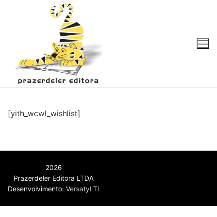
Pular
para
o
conteúdo
[yith_wcwl_wishlist]
2026
Prazerdeler Editora LTDA
Desenvolvimento:
Versatyl TI